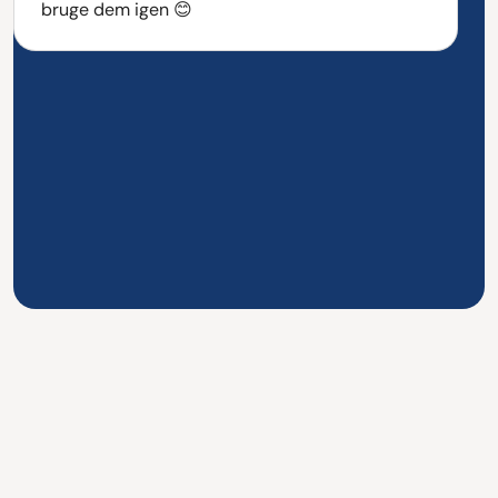
bruge dem igen 😊
Over 700+ tilfredse kunder
Vi finder den rette kandidat til