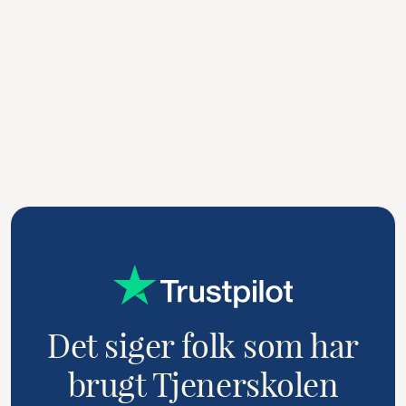
Bryllupsfest
Det er jeres store dag og vi ved, hvor vigtig
detaljerne er.
Læs mere
Det siger folk som har
brugt Tjenerskolen