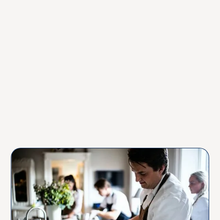
sætter det rette hold med erfarne
og smilende tjenere.
Nyd din fest, vi klarer serveringen
Vores personale møder op til tiden,
klar med overskud og god energi.