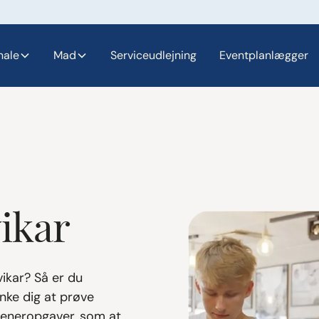
nale
Mad
Serviceudlejning
Eventplanlægger
ikar​
ikar? Så er du
nke dig at prøve
tjeneropgaver, som at