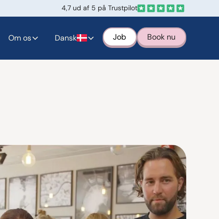
4,7 ud af 5 på Trustpilot
Job
Book nu
Om os
Dansk