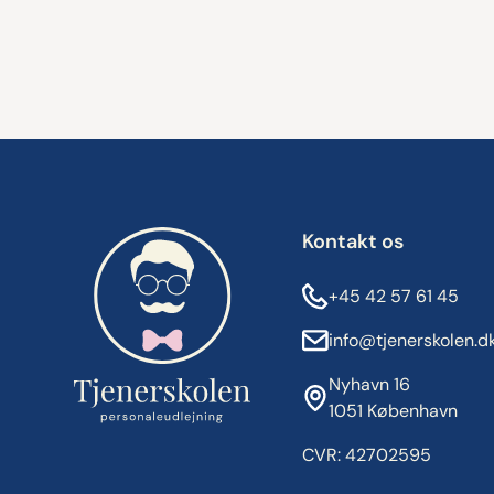
Kontakt os
+45 42 57 61 45
info@tjenerskolen.d
Nyhavn 16
1051 København
CVR: 42702595