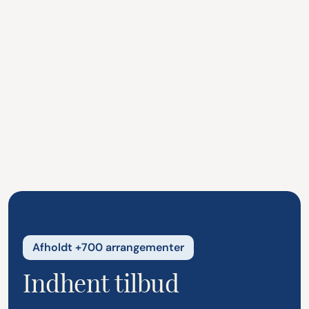
Godkendelse og opstart
Når planen er godkendt, går vi i
gang med at eksekvere. Vi holder jer
løbende informeret og kontakter jer,
hvis vi har brug for flere detaljer
undervejs.
Afholdt +700 arrangementer
Indhent tilbud