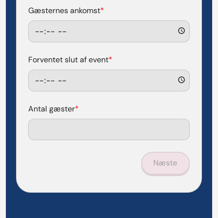
Gæsternes ankomst
*
Forventet slut af event
*
Antal gæster
*
Næste